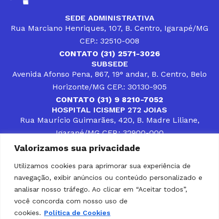
SEDE ADMINISTRATIVA
Rua Marciano Henriques, 107, B. Centro, Igarapé/MG
CEP.: 32510-008
CONTATO (31) 2571-3026
SUBSEDE
Avenida Afonso Pena, 867, 19° andar, B. Centro, Belo
Horizonte/MG CEP.: 30130-905
CONTATO (31) 9 8210-7052
HOSPITAL ICISMEP 272 JOIAS
Rua Maurício Guimarães, 420, B. Madre Liliane,
Igarapé/MG CEP.: 32900-000
CONTATOS (31) 3512-4400 ou (31) 9 8309-8660
Valorizamos sua privacidade
DESENVOLVER SOLUÇÕES, AÇÕES E SERVIÇOS
PÚBLICOS QUE COMPLEMENTEM A ASSISTÊNCIA À
Utilizamos cookies para aprimorar sua experiência de
POPULAÇÃO DA REGIÃO EM QUE ATUA, SENDO
navegação, exibir anúncios ou conteúdo personalizado e
PARCEIRO DOS MUNICÍPIOS CONSORCIADOS NA
SOLUÇÃO DE DIFICULDADES ENFRENTADAS POR
analisar nosso tráfego. Ao clicar em “Aceitar todos”,
GESTORES MUNICIPAIS, É O COMPROMISSO DO
você concorda com nosso uso de
ICISMEP.
cookies.
Política de Cookies
Home
Institucional
Municípios
Soluções ICISMEP