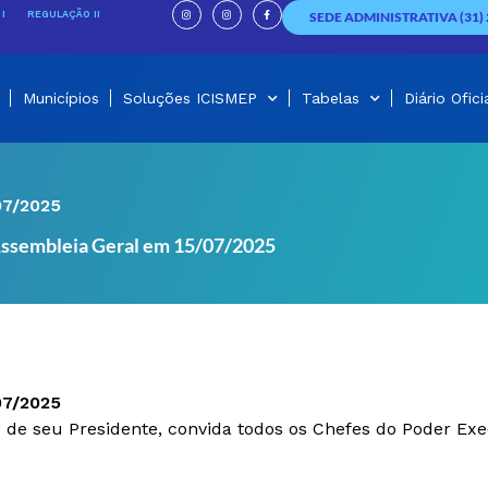
I
I
F
n
n
a
I
REGULAÇÃO II
SEDE ADMINISTRATIVA (31) 
s
s
c
t
t
e
a
a
b
g
g
o
r
r
o
a
a
k
m
m
-
f
Municípios
Soluções ICISMEP
Tabelas
Diário Ofici
07/2025
ssembleia Geral em 15/07/2025
07/2025
 de seu Presidente, convida todos os Chefes do Poder Exe