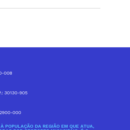
10-008
P.: 30130-905
32900-000
À POPULAÇÃO DA REGIÃO EM QUE ATUA,