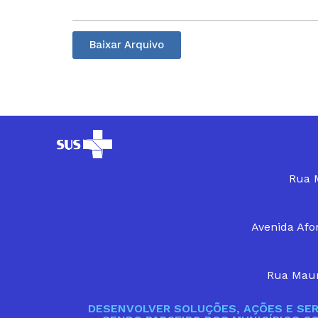
Baixar Arquivo
Rua M
Avenida Afon
Rua Maur
DESENVOLVER SOLUÇÕES, AÇÕES E SER