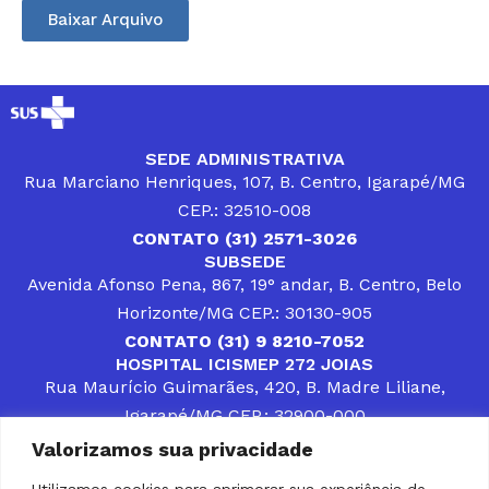
Baixar Arquivo
SEDE ADMINISTRATIVA
Rua Marciano Henriques, 107, B. Centro, Igarapé/MG
CEP.: 32510-008
CONTATO (31) 2571-3026
SUBSEDE
Avenida Afonso Pena, 867, 19° andar, B. Centro, Belo
Horizonte/MG CEP.: 30130-905
CONTATO (31) 9 8210-7052
HOSPITAL ICISMEP 272 JOIAS
Rua Maurício Guimarães, 420, B. Madre Liliane,
Igarapé/MG CEP.: 32900-000
CONTATOS (31) 3512-4400 ou (31) 9 8309-8660
Valorizamos sua privacidade
DESENVOLVER SOLUÇÕES, AÇÕES E SERVIÇOS
PÚBLICOS QUE COMPLEMENTEM A ASSISTÊNCIA À
Utilizamos cookies para aprimorar sua experiência de