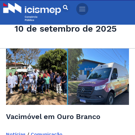
Ir
para
o
10 de setembro de 2025
conteúdo
Vacimóvel
em
Ouro
Branco
Vacimóvel em Ouro Branco
Notícias
/
Comunicação