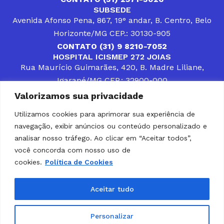
SUBSEDE
Avenida Afonso Pena, 867, 19° andar, B. Centro, Belo
Horizonte/MG CEP.: 30130-905
CONTATO (31) 9 8210-7052
HOSPITAL ICISMEP 272 JOIAS
Rua Maurício Guimarães, 420, B. Madre Liliane,
Igarapé/MG CEP.: 32900-000
CONTATOS (31) 3512-4400 ou (31) 9 8309-8660
Valorizamos sua privacidade
DESENVOLVER SOLUÇÕES, AÇÕES E SERVIÇOS
PÚBLICOS QUE COMPLEMENTEM A ASSISTÊNCIA À
Utilizamos cookies para aprimorar sua experiência de
POPULAÇÃO DA REGIÃO EM QUE ATUA, SENDO
navegação, exibir anúncios ou conteúdo personalizado e
PARCEIRO DOS MUNICÍPIOS CONSORCIADOS NA
SOLUÇÃO DE DIFICULDADES ENFRENTADAS POR
analisar nosso tráfego. Ao clicar em “Aceitar todos”,
GESTORES MUNICIPAIS, É O COMPROMISSO DO
você concorda com nosso uso de
ICISMEP.
cookies.
Política de Cookies
Home
Institucional
Municípios
Soluções ICISMEP
Tabelas
Diário Oficial
Portal das Parcerias
Aceitar tudo
Portal da Integridade
LGPD
Personalizar