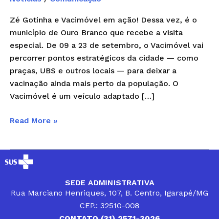
Zé Gotinha e Vacimóvel em ação! Dessa vez, é o
município de Ouro Branco que recebe a visita
especial. De 09 a 23 de setembro, o Vacimóvel vai
percorrer pontos estratégicos da cidade — como
praças, UBS e outros locais — para deixar a
vacinação ainda mais perto da população. O
Vacimóvel é um veículo adaptado […]
Read More »
SEDE ADMINISTRATIVA
Rua Marciano Henriques, 107, B. Centro, Igarapé/MG
CEP.: 32510-008
CONTATO (31) 2571-3026