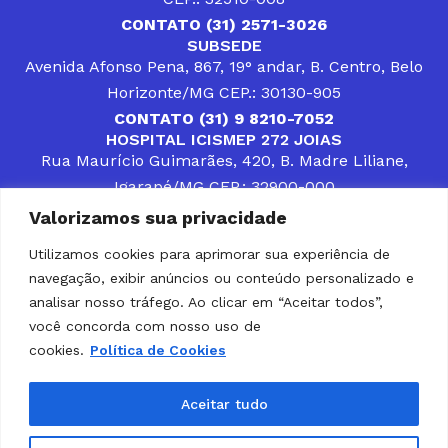
CONTATO (31) 2571-3026
SUBSEDE
Avenida Afonso Pena, 867, 19° andar, B. Centro, Belo
Horizonte/MG CEP.: 30130-905
CONTATO (31) 9 8210-7052
HOSPITAL ICISMEP 272 JOIAS
Rua Maurício Guimarães, 420, B. Madre Liliane,
Igarapé/MG CEP.: 32900-000
CONTATOS (31) 3512-4400 ou (31) 9 8309-8660
Valorizamos sua privacidade
DESENVOLVER SOLUÇÕES, AÇÕES E SERVIÇOS
PÚBLICOS QUE COMPLEMENTEM A ASSISTÊNCIA À
Utilizamos cookies para aprimorar sua experiência de
POPULAÇÃO DA REGIÃO EM QUE ATUA, SENDO
navegação, exibir anúncios ou conteúdo personalizado e
PARCEIRO DOS MUNICÍPIOS CONSORCIADOS NA
SOLUÇÃO DE DIFICULDADES ENFRENTADAS POR
analisar nosso tráfego. Ao clicar em “Aceitar todos”,
GESTORES MUNICIPAIS, É O COMPROMISSO DO
você concorda com nosso uso de
ICISMEP.
cookies.
Política de Cookies
Home
Institucional
Municípios
Soluções ICISMEP
Tabelas
Diário Oficial
Portal das Parcerias
Aceitar tudo
Portal da Integridade
LGPD