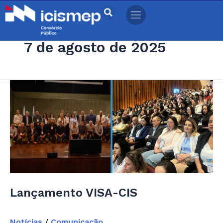
Ir
para
o
7 de agosto de 2025
conteúdo
Lançamento
VISA-
CIS
Lançamento VISA-CIS
Notícias
/
Comunicação