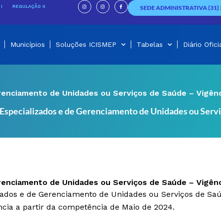
I
I
F
n
n
a
I
REGULAÇÃO II
SEDE ADMINISTRATIVA (31) 
s
s
c
t
t
e
a
a
b
g
g
o
r
r
o
a
a
k
m
m
-
f
Municípios
Soluções ICISMEP
Tabelas
Diário Ofici
erenciamento de Unidades ou Serviços de Saúde – Vigên
 Especializados e de Gerenciamento de Unidades ou Serv
erenciamento de Unidades ou Serviços de Saúde – Vigên
izados e de Gerenciamento de Unidades ou Serviços de Sa
cia a partir da competência de Maio de 2024.