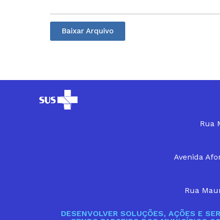
Baixar Arquivo
Rua M
Avenida Afon
Rua Maur
DESENVOLVER SOLUÇÕES, AÇÕES E SER