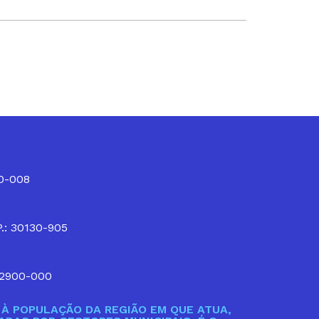
10-008
P.: 30130-905
32900-000
À POPULAÇÃO DA REGIÃO EM QUE ATUA,