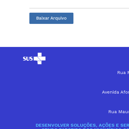
Baixar Arquivo
Rua M
Avenida Afon
Rua Maur
DESENVOLVER SOLUÇÕES, AÇÕES E SER