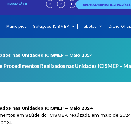
I
I
F
n
n
a
I
REGULAÇÃO II
SEDE ADMINISTRATIVA (31) 
s
s
c
t
t
e
a
a
b
g
g
o
r
r
o
a
a
k
m
m
-
f
Municípios
Soluções ICISMEP
Tabelas
Diário Ofici
zados nas Unidades ICISMEP – Maio 2024
s e Procedimentos Realizados nas Unidades ICISMEP – Ma
zados nas Unidades ICISMEP – Maio 2024
dimentos em Saúde do ICISMEP, realizada em maio de 202
 2024.