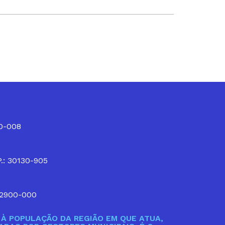
10-008
P.: 30130-905
32900-000
À POPULAÇÃO DA REGIÃO EM QUE ATUA,