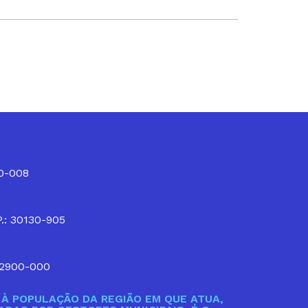
10-008
P.: 30130-905
32900-000
À POPULAÇÃO DA REGIÃO EM QUE ATUA,