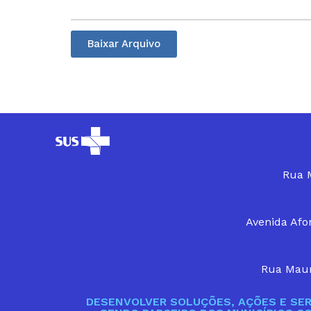
Baixar Arquivo
Rua M
Avenida Afon
Rua Maur
DESENVOLVER SOLUÇÕES, AÇÕES E SER