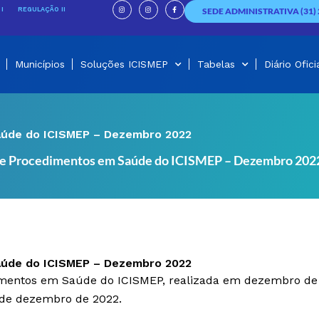
I
I
F
n
n
a
I
REGULAÇÃO II
SEDE ADMINISTRATIVA (31) 
s
s
c
t
t
e
a
a
b
g
g
o
r
r
o
a
a
k
m
m
-
f
Municípios
Soluções ICISMEP
Tabelas
Diário Ofici
aúde do ICISMEP – Dezembro 2022
s e Procedimentos em Saúde do ICISMEP – Dezembro 202
aúde do ICISMEP – Dezembro 2022
dimentos em Saúde do ICISMEP, realizada em dezembro d
a de dezembro de 2022.