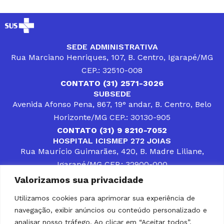
SEDE ADMINISTRATIVA
Rua Marciano Henriques, 107, B. Centro, Igarapé/MG
CEP.: 32510-008
CONTATO (31) 2571-3026
SUBSEDE
Avenida Afonso Pena, 867, 19° andar, B. Centro, Belo
Horizonte/MG CEP.: 30130-905
CONTATO (31) 9 8210-7052
HOSPITAL ICISMEP 272 JOIAS
Rua Maurício Guimarães, 420, B. Madre Liliane,
Igarapé/MG CEP.: 32900-000
CONTATOS (31) 3512-4400 ou (31) 9 8309-8660
Valorizamos sua privacidade
DESENVOLVER SOLUÇÕES, AÇÕES E SERVIÇOS
PÚBLICOS QUE COMPLEMENTEM A ASSISTÊNCIA À
Utilizamos cookies para aprimorar sua experiência de
POPULAÇÃO DA REGIÃO EM QUE ATUA, SENDO
navegação, exibir anúncios ou conteúdo personalizado e
PARCEIRO DOS MUNICÍPIOS CONSORCIADOS NA
SOLUÇÃO DE DIFICULDADES ENFRENTADAS POR
analisar nosso tráfego. Ao clicar em “Aceitar todos”,