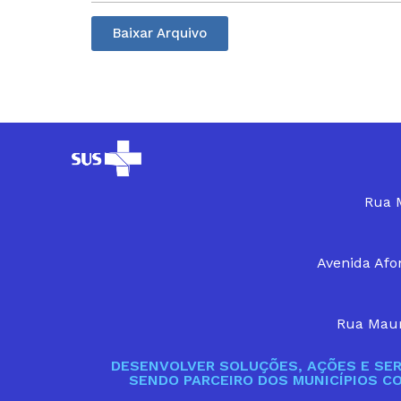
Baixar Arquivo
Rua M
Avenida Afon
Rua Maur
DESENVOLVER SOLUÇÕES, AÇÕES E SER
SENDO PARCEIRO DOS MUNICÍPIOS C