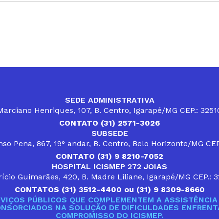
SEDE ADMINISTRATIVA
arciano Henriques, 107, B. Centro, Igarapé/MG CEP.: 325
CONTATO (31) 2571-3026
SUBSEDE
so Pena, 867, 19° andar, B. Centro, Belo Horizonte/MG CE
CONTATO (31) 9 8210-7052
HOSPITAL ICISMEP 272 JOIAS
ício Guimarães, 420, B. Madre Liliane, Igarapé/MG CEP.: 
CONTATOS (31) 3512-4400 ou (31) 9 8309-8660
VIÇOS PÚBLICOS QUE COMPLEMENTEM A ASSISTÊNCIA 
ONSORCIADOS NA SOLUÇÃO DE DIFICULDADES ENFRENTA
COMPROMISSO DO ICISMEP.