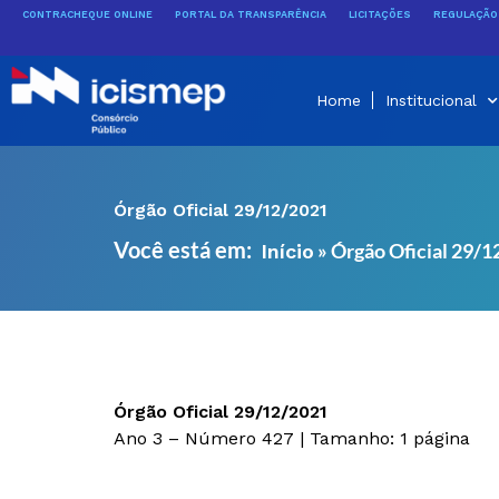
Ir
CONTRACHEQUE ONLINE
PORTAL DA TRANSPARÊNCIA
LICITAÇÕES
REGULAÇÃO 
para
o
conteúdo
Home
Institucional
Órgão Oficial 29/12/2021
Você está em:
»
Órgão Oficial 29/
Início
Órgão Oficial 29/12/2021
Ano 3 – Número 427 | Tamanho: 1 página