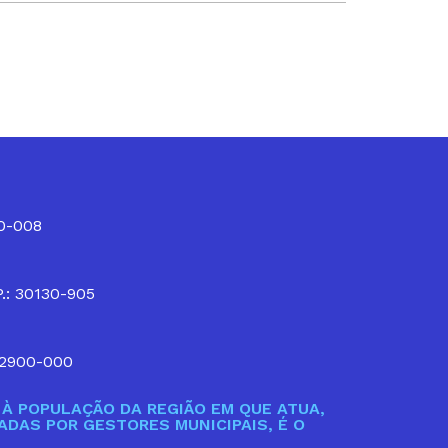
10-008
P.: 30130-905
32900-000
À POPULAÇÃO DA REGIÃO EM QUE ATUA,
DAS POR GESTORES MUNICIPAIS, É O