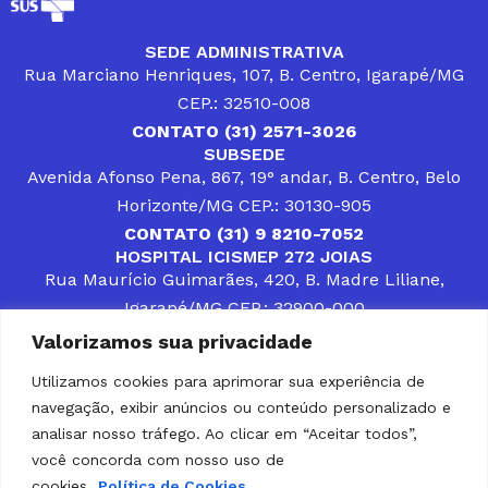
SEDE ADMINISTRATIVA
Rua Marciano Henriques, 107, B. Centro, Igarapé/MG
CEP.: 32510-008
CONTATO (31) 2571-3026
SUBSEDE
Avenida Afonso Pena, 867, 19° andar, B. Centro, Belo
Horizonte/MG CEP.: 30130-905
CONTATO (31) 9 8210-7052
HOSPITAL ICISMEP 272 JOIAS
Rua Maurício Guimarães, 420, B. Madre Liliane,
Igarapé/MG CEP.: 32900-000
CONTATOS (31) 3512-4400 ou (31) 9 8309-8660
Valorizamos sua privacidade
DESENVOLVER SOLUÇÕES, AÇÕES E SERVIÇOS
PÚBLICOS QUE COMPLEMENTEM A ASSISTÊNCIA À
Utilizamos cookies para aprimorar sua experiência de
POPULAÇÃO DA REGIÃO EM QUE ATUA, SENDO
navegação, exibir anúncios ou conteúdo personalizado e
PARCEIRO DOS MUNICÍPIOS CONSORCIADOS NA
SOLUÇÃO DE DIFICULDADES ENFRENTADAS POR
analisar nosso tráfego. Ao clicar em “Aceitar todos”,
GESTORES MUNICIPAIS, É O COMPROMISSO DO
você concorda com nosso uso de
ICISMEP.
cookies.
Política de Cookies