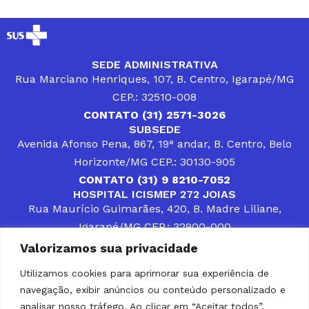
SEDE ADMINISTRATIVA
Rua Marciano Henriques, 107, B. Centro, Igarapé/MG
CEP.: 32510-008
CONTATO (31) 2571-3026
SUBSEDE
Avenida Afonso Pena, 867, 19° andar, B. Centro, Belo
Horizonte/MG CEP.: 30130-905
CONTATO (31) 9 8210-7052
HOSPITAL ICISMEP 272 JOIAS
Rua Maurício Guimarães, 420, B. Madre Liliane,
Igarapé/MG CEP.: 32900-000
CONTATOS (31) 3512-4400 ou (31) 9 8309-8660
Valorizamos sua privacidade
DESENVOLVER SOLUÇÕES, AÇÕES E SERVIÇOS
PÚBLICOS QUE COMPLEMENTEM A ASSISTÊNCIA À
Utilizamos cookies para aprimorar sua experiência de
POPULAÇÃO DA REGIÃO EM QUE ATUA, SENDO
navegação, exibir anúncios ou conteúdo personalizado e
PARCEIRO DOS MUNICÍPIOS CONSORCIADOS NA
SOLUÇÃO DE DIFICULDADES ENFRENTADAS POR
analisar nosso tráfego. Ao clicar em “Aceitar todos”,