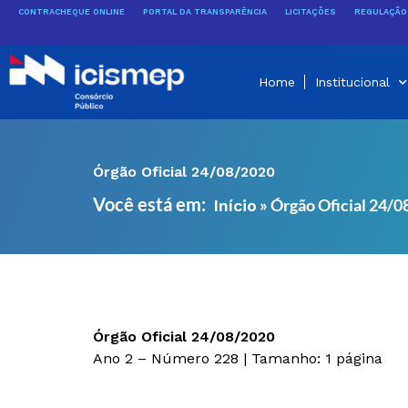
Ir
CONTRACHEQUE ONLINE
PORTAL DA TRANSPARÊNCIA
LICITAÇÕES
REGULAÇÃO 
para
o
conteúdo
Home
Institucional
Órgão Oficial 24/08/2020
Você está em:
»
Órgão Oficial 24/
Início
Órgão Oficial 24/08/2020
Ano 2 – Número 228 | Tamanho: 1 página