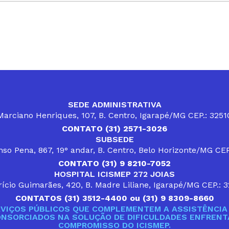
SEDE ADMINISTRATIVA
arciano Henriques, 107, B. Centro, Igarapé/MG CEP.: 325
CONTATO (31) 2571-3026
SUBSEDE
so Pena, 867, 19° andar, B. Centro, Belo Horizonte/MG CE
CONTATO (31) 9 8210-7052
HOSPITAL ICISMEP 272 JOIAS
ício Guimarães, 420, B. Madre Liliane, Igarapé/MG CEP.: 
CONTATOS (31) 3512-4400 ou (31) 9 8309-8660
VIÇOS PÚBLICOS QUE COMPLEMENTEM A ASSISTÊNCIA 
ONSORCIADOS NA SOLUÇÃO DE DIFICULDADES ENFRENTA
COMPROMISSO DO ICISMEP.