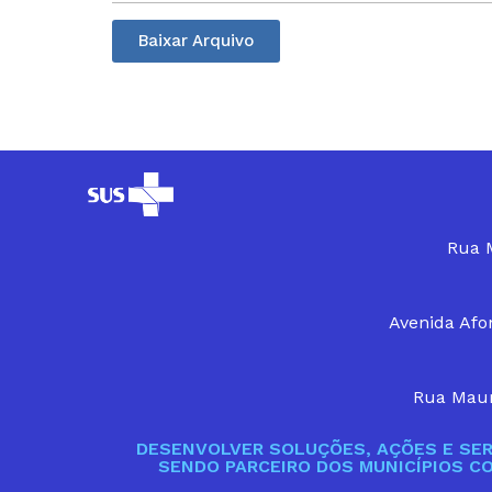
Baixar Arquivo
Rua M
Avenida Afon
Rua Maur
DESENVOLVER SOLUÇÕES, AÇÕES E SER
SENDO PARCEIRO DOS MUNICÍPIOS C