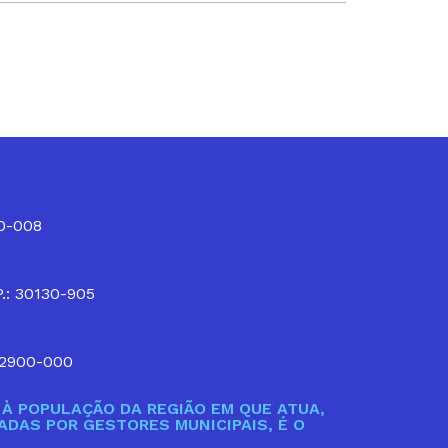
10-008
P.: 30130-905
32900-000
À POPULAÇÃO DA REGIÃO EM QUE ATUA,
DAS POR GESTORES MUNICIPAIS, É O