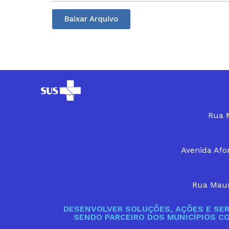
Baixar Arquivo
Rua M
Avenida Afon
Rua Maur
DESENVOLVER SOLUÇÕES, AÇÕES E SER
SENDO PARCEIRO DOS MUNICÍPIOS C