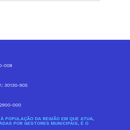
10-008
P.: 30130-905
32900-000
À POPULAÇÃO DA REGIÃO EM QUE ATUA,
DAS POR GESTORES MUNICIPAIS, É O