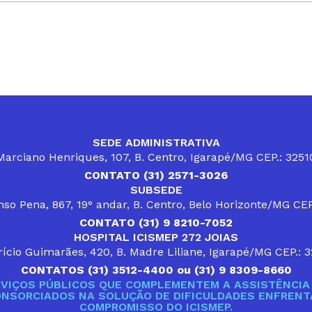
SEDE ADMINISTRATIVA
arciano Henriques, 107, B. Centro, Igarapé/MG CEP.: 325
CONTATO (31) 2571-3026
SUBSEDE
so Pena, 867, 19° andar, B. Centro, Belo Horizonte/MG CE
CONTATO (31) 9 8210-7052
HOSPITAL ICISMEP 272 JOIAS
ício Guimarães, 420, B. Madre Liliane, Igarapé/MG CEP.: 
CONTATOS (31) 3512-4400 ou (31) 9 8309-8660
VIÇOS PÚBLICOS QUE COMPLEMENTEM A ASSISTÊNCIA 
ONSORCIADOS NA SOLUÇÃO DE DIFICULDADES ENFRENTA
COMPROMISSO DO ICISMEP.