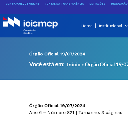
Ir
CONTRACHEQUE ONLINE
PORTAL DA TRANSPARÊNCIA
LICITAÇÕES
REGULAÇÃO 
para
o
conteúdo
Home
Institucional
Órgão Oficial 19/07/2024
Você está em:
»
Órgão Oficial 19/
Início
Órgão Oficial 19/07/2024
Ano 6 – Número 821 | Tamanho: 3 páginas