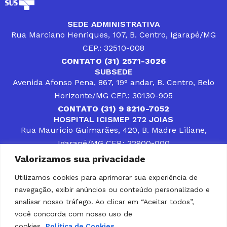
SEDE ADMINISTRATIVA
Rua Marciano Henriques, 107, B. Centro, Igarapé/MG
CEP.: 32510-008
CONTATO (31) 2571-3026
SUBSEDE
Avenida Afonso Pena, 867, 19° andar, B. Centro, Belo
Horizonte/MG CEP.: 30130-905
CONTATO (31) 9 8210-7052
HOSPITAL ICISMEP 272 JOIAS
Rua Maurício Guimarães, 420, B. Madre Liliane,
Igarapé/MG CEP.: 32900-000
CONTATOS (31) 3512-4400 ou (31) 9 8309-8660
Valorizamos sua privacidade
DESENVOLVER SOLUÇÕES, AÇÕES E SERVIÇOS
PÚBLICOS QUE COMPLEMENTEM A ASSISTÊNCIA À
Utilizamos cookies para aprimorar sua experiência de
POPULAÇÃO DA REGIÃO EM QUE ATUA, SENDO
navegação, exibir anúncios ou conteúdo personalizado e
PARCEIRO DOS MUNICÍPIOS CONSORCIADOS NA
SOLUÇÃO DE DIFICULDADES ENFRENTADAS POR
analisar nosso tráfego. Ao clicar em “Aceitar todos”,
GESTORES MUNICIPAIS, É O COMPROMISSO DO
você concorda com nosso uso de
ICISMEP.
cookies.
Política de Cookies