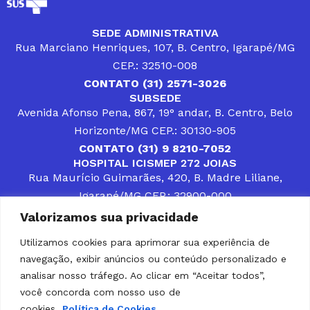
SEDE ADMINISTRATIVA
Rua Marciano Henriques, 107, B. Centro, Igarapé/MG
CEP.: 32510-008
CONTATO (31) 2571-3026
SUBSEDE
Avenida Afonso Pena, 867, 19° andar, B. Centro, Belo
Horizonte/MG CEP.: 30130-905
CONTATO (31) 9 8210-7052
HOSPITAL ICISMEP 272 JOIAS
Rua Maurício Guimarães, 420, B. Madre Liliane,
Igarapé/MG CEP.: 32900-000
CONTATOS (31) 3512-4400 ou (31) 9 8309-8660
Valorizamos sua privacidade
DESENVOLVER SOLUÇÕES, AÇÕES E SERVIÇOS
PÚBLICOS QUE COMPLEMENTEM A ASSISTÊNCIA À
Utilizamos cookies para aprimorar sua experiência de
POPULAÇÃO DA REGIÃO EM QUE ATUA, SENDO
navegação, exibir anúncios ou conteúdo personalizado e
PARCEIRO DOS MUNICÍPIOS CONSORCIADOS NA
SOLUÇÃO DE DIFICULDADES ENFRENTADAS POR
analisar nosso tráfego. Ao clicar em “Aceitar todos”,
GESTORES MUNICIPAIS, É O COMPROMISSO DO
você concorda com nosso uso de
ICISMEP.
cookies.
Política de Cookies