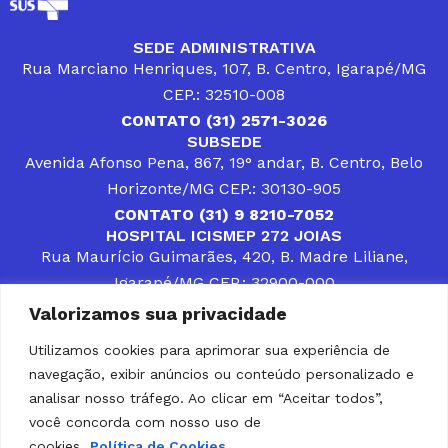
SEDE ADMINISTRATIVA
Rua Marciano Henriques, 107, B. Centro, Igarapé/MG
CEP.: 32510-008
CONTATO (31) 2571-3026
SUBSEDE
Avenida Afonso Pena, 867, 19° andar, B. Centro, Belo
Horizonte/MG CEP.: 30130-905
CONTATO (31) 9 8210-7052
HOSPITAL ICISMEP 272 JOIAS
Rua Maurício Guimarães, 420, B. Madre Liliane,
Igarapé/MG CEP.: 32900-000
CONTATOS (31) 3512-4400 ou (31) 9 8309-8660
Valorizamos sua privacidade
DESENVOLVER SOLUÇÕES, AÇÕES E SERVIÇOS
PÚBLICOS QUE COMPLEMENTEM A ASSISTÊNCIA À
Utilizamos cookies para aprimorar sua experiência de
POPULAÇÃO DA REGIÃO EM QUE ATUA, SENDO
navegação, exibir anúncios ou conteúdo personalizado e
PARCEIRO DOS MUNICÍPIOS CONSORCIADOS NA
SOLUÇÃO DE DIFICULDADES ENFRENTADAS POR
analisar nosso tráfego. Ao clicar em “Aceitar todos”,
GESTORES MUNICIPAIS, É O COMPROMISSO DO
você concorda com nosso uso de
ICISMEP.
cookies.
Política de Cookies