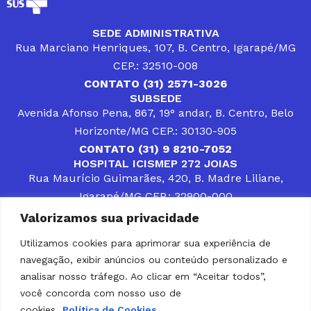
SEDE ADMINISTRATIVA
Rua Marciano Henriques, 107, B. Centro, Igarapé/MG
CEP.: 32510-008
CONTATO (31) 2571-3026
SUBSEDE
Avenida Afonso Pena, 867, 19° andar, B. Centro, Belo
Horizonte/MG CEP.: 30130-905
CONTATO (31) 9 8210-7052
HOSPITAL ICISMEP 272 JOIAS
Rua Maurício Guimarães, 420, B. Madre Liliane,
Igarapé/MG CEP.: 32900-000
CONTATOS (31) 3512-4400 ou (31) 9 8309-8660
Valorizamos sua privacidade
DESENVOLVER SOLUÇÕES, AÇÕES E SERVIÇOS
PÚBLICOS QUE COMPLEMENTEM A ASSISTÊNCIA À
Utilizamos cookies para aprimorar sua experiência de
POPULAÇÃO DA REGIÃO EM QUE ATUA, SENDO
navegação, exibir anúncios ou conteúdo personalizado e
PARCEIRO DOS MUNICÍPIOS CONSORCIADOS NA
SOLUÇÃO DE DIFICULDADES ENFRENTADAS POR
analisar nosso tráfego. Ao clicar em “Aceitar todos”,
GESTORES MUNICIPAIS, É O COMPROMISSO DO
você concorda com nosso uso de
ICISMEP.
cookies.
Política de Cookies