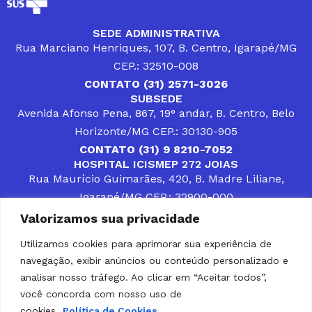
SEDE ADMINISTRATIVA
Rua Marciano Henriques, 107, B. Centro, Igarapé/MG
CEP.: 32510-008
CONTATO (31) 2571-3026
SUBSEDE
Avenida Afonso Pena, 867, 19° andar, B. Centro, Belo
Horizonte/MG CEP.: 30130-905
CONTATO (31) 9 8210-7052
HOSPITAL ICISMEP 272 JOIAS
Rua Maurício Guimarães, 420, B. Madre Liliane,
Igarapé/MG CEP.: 32900-000
CONTATOS (31) 3512-4400 ou (31) 9 8309-8660
Valorizamos sua privacidade
DESENVOLVER SOLUÇÕES, AÇÕES E SERVIÇOS
PÚBLICOS QUE COMPLEMENTEM A ASSISTÊNCIA À
Utilizamos cookies para aprimorar sua experiência de
POPULAÇÃO DA REGIÃO EM QUE ATUA, SENDO
navegação, exibir anúncios ou conteúdo personalizado e
PARCEIRO DOS MUNICÍPIOS CONSORCIADOS NA
SOLUÇÃO DE DIFICULDADES ENFRENTADAS POR
analisar nosso tráfego. Ao clicar em “Aceitar todos”,
GESTORES MUNICIPAIS, É O COMPROMISSO DO
você concorda com nosso uso de
ICISMEP.
cookies.
Política de Cookies