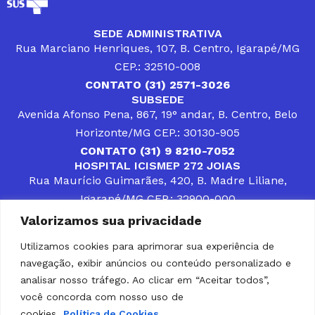
SEDE ADMINISTRATIVA
Rua Marciano Henriques, 107, B. Centro, Igarapé/MG
CEP.: 32510-008
CONTATO (31) 2571-3026
SUBSEDE
Avenida Afonso Pena, 867, 19° andar, B. Centro, Belo
Horizonte/MG CEP.: 30130-905
CONTATO (31) 9 8210-7052
HOSPITAL ICISMEP 272 JOIAS
Rua Maurício Guimarães, 420, B. Madre Liliane,
Igarapé/MG CEP.: 32900-000
CONTATOS (31) 3512-4400 ou (31) 9 8309-8660
Valorizamos sua privacidade
DESENVOLVER SOLUÇÕES, AÇÕES E SERVIÇOS
PÚBLICOS QUE COMPLEMENTEM A ASSISTÊNCIA À
Utilizamos cookies para aprimorar sua experiência de
POPULAÇÃO DA REGIÃO EM QUE ATUA, SENDO
navegação, exibir anúncios ou conteúdo personalizado e
PARCEIRO DOS MUNICÍPIOS CONSORCIADOS NA
SOLUÇÃO DE DIFICULDADES ENFRENTADAS POR
analisar nosso tráfego. Ao clicar em “Aceitar todos”,
GESTORES MUNICIPAIS, É O COMPROMISSO DO
você concorda com nosso uso de
ICISMEP.
cookies.
Política de Cookies