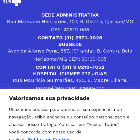
SEDE ADMINISTRATIVA
Rua Marciano Henriques, 107, B. Centro, Igarapé/MG
CEP.: 32510-008
CONTATO (31) 2571-3026
SUBSEDE
Avenida Afonso Pena, 867, 19° andar, B. Centro, Belo
Horizonte/MG CEP.: 30130-905
CONTATO (31) 9 8210-7052
HOSPITAL ICISMEP 272 JOIAS
Rua Maurício Guimarães, 420, B. Madre Liliane,
Igarapé/MG CEP.: 32900-000
CONTATOS (31) 3512-4400 ou (31) 9 8309-8660
Valorizamos sua privacidade
DESENVOLVER SOLUÇÕES, AÇÕES E SERVIÇOS
PÚBLICOS QUE COMPLEMENTEM A ASSISTÊNCIA À
Utilizamos cookies para aprimorar sua experiência de
POPULAÇÃO DA REGIÃO EM QUE ATUA, SENDO
navegação, exibir anúncios ou conteúdo personalizado e
PARCEIRO DOS MUNICÍPIOS CONSORCIADOS NA
SOLUÇÃO DE DIFICULDADES ENFRENTADAS POR
analisar nosso tráfego. Ao clicar em “Aceitar todos”,
GESTORES MUNICIPAIS, É O COMPROMISSO DO
você concorda com nosso uso de
ICISMEP.
cookies.
Política de Cookies