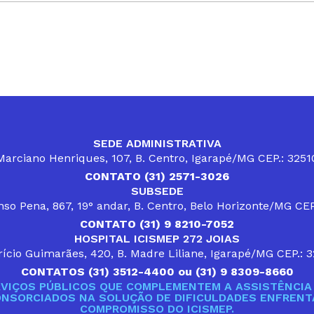
SEDE ADMINISTRATIVA
arciano Henriques, 107, B. Centro, Igarapé/MG CEP.: 325
CONTATO (31) 2571-3026
SUBSEDE
so Pena, 867, 19° andar, B. Centro, Belo Horizonte/MG CE
CONTATO (31) 9 8210-7052
HOSPITAL ICISMEP 272 JOIAS
ício Guimarães, 420, B. Madre Liliane, Igarapé/MG CEP.: 
CONTATOS (31) 3512-4400 ou (31) 9 8309-8660
VIÇOS PÚBLICOS QUE COMPLEMENTEM A ASSISTÊNCIA 
ONSORCIADOS NA SOLUÇÃO DE DIFICULDADES ENFRENTA
COMPROMISSO DO ICISMEP.