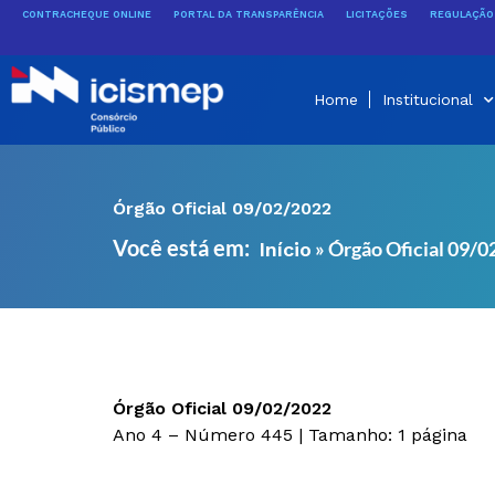
Ir
CONTRACHEQUE ONLINE
PORTAL DA TRANSPARÊNCIA
LICITAÇÕES
REGULAÇÃO 
para
o
conteúdo
Home
Institucional
Órgão Oficial 09/02/2022
Você está em:
»
Órgão Oficial 09/
Início
Órgão Oficial 09/02/2022
Ano 4 – Número 445 | Tamanho: 1 página