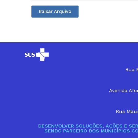
Baixar Arquivo
Rua M
Avenida Afon
Rua Maur
DESENVOLVER SOLUÇÕES, AÇÕES E SER
SENDO PARCEIRO DOS MUNICÍPIOS C