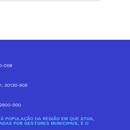
10-008
P.: 30130-905
32900-000
À POPULAÇÃO DA REGIÃO EM QUE ATUA,
DAS POR GESTORES MUNICIPAIS, É O