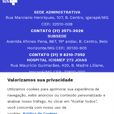
SEDE ADMINISTRATIVA
Rua Marciano Henriques, 107, B. Centro, Igarapé/MG
CEP.: 32510-008
CONTATO (31) 2571-3026
SUBSEDE
Avenida Afonso Pena, 867, 19° andar, B. Centro, Belo
Horizonte/MG CEP.: 30130-905
CONTATO (31) 9 8210-7052
HOSPITAL ICISMEP 272 JOIAS
Rua Maurício Guimarães, 420, B. Madre Liliane,
Igarapé/MG CEP.: 32900-000
CONTATOS (31) 3512-4400 ou (31) 9 8309-8660
Valorizamos sua privacidade
DESENVOLVER SOLUÇÕES, AÇÕES E SERVIÇOS
PÚBLICOS QUE COMPLEMENTEM A ASSISTÊNCIA À
Utilizamos cookies para aprimorar sua experiência de
POPULAÇÃO DA REGIÃO EM QUE ATUA, SENDO
navegação, exibir anúncios ou conteúdo personalizado e
PARCEIRO DOS MUNICÍPIOS CONSORCIADOS NA
SOLUÇÃO DE DIFICULDADES ENFRENTADAS POR
analisar nosso tráfego. Ao clicar em “Aceitar todos”,
GESTORES MUNICIPAIS, É O COMPROMISSO DO
você concorda com nosso uso de
ICISMEP.
cookies.
Política de Cookies