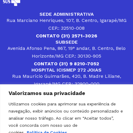
SEDE ADMINISTRATIVA
Rua Marciano Henriques, 107, B. Centro, Igarapé/MG
CEP.: 32510-008
CONTATO (31) 2571-3026
SUBSEDE
Avenida Afonso Pena, 867, 19° andar, B. Centro, Belo
Horizonte/MG CEP.: 30130-905
CONTATO (31) 9 8210-7052
HOSPITAL ICISMEP 272 JOIAS
Rua Maurício Guimarães, 420, B. Madre Liliane,
Igarapé/MG CEP.: 32900-000
CONTATOS (31) 3512-4400 ou (31) 9 8309-8660
Valorizamos sua privacidade
DESENVOLVER SOLUÇÕES, AÇÕES E SERVIÇOS
PÚBLICOS QUE COMPLEMENTEM A ASSISTÊNCIA À
Utilizamos cookies para aprimorar sua experiência de
POPULAÇÃO DA REGIÃO EM QUE ATUA, SENDO
navegação, exibir anúncios ou conteúdo personalizado e
PARCEIRO DOS MUNICÍPIOS CONSORCIADOS NA
SOLUÇÃO DE DIFICULDADES ENFRENTADAS POR
analisar nosso tráfego. Ao clicar em “Aceitar todos”,
GESTORES MUNICIPAIS, É O COMPROMISSO DO
você concorda com nosso uso de
ICISMEP.
cookies.
Política de Cookies