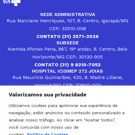
SEDE ADMINISTRATIVA
Rua Marciano Henriques, 107, B. Centro, Igarapé/MG
CEP.: 32510-008
CONTATO (31) 2571-3026
SUBSEDE
Avenida Afonso Pena, 867, 19° andar, B. Centro, Belo
Horizonte/MG CEP.: 30130-905
CONTATO (31) 9 8210-7052
HOSPITAL ICISMEP 272 JOIAS
Rua Maurício Guimarães, 420, B. Madre Liliane,
Igarapé/MG CEP.: 32900-000
CONTATOS (31) 3512-4400 ou (31) 9 8309-8660
Valorizamos sua privacidade
DESENVOLVER SOLUÇÕES, AÇÕES E SERVIÇOS
PÚBLICOS QUE COMPLEMENTEM A ASSISTÊNCIA À
Utilizamos cookies para aprimorar sua experiência de
POPULAÇÃO DA REGIÃO EM QUE ATUA, SENDO
navegação, exibir anúncios ou conteúdo personalizado e
PARCEIRO DOS MUNICÍPIOS CONSORCIADOS NA
SOLUÇÃO DE DIFICULDADES ENFRENTADAS POR
analisar nosso tráfego. Ao clicar em “Aceitar todos”,
GESTORES MUNICIPAIS, É O COMPROMISSO DO
você concorda com nosso uso de
ICISMEP.
cookies.
Política de Cookies