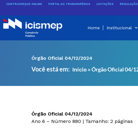
Ir
CONTRACHEQUE ONLINE
PORTAL DA TRANSPARÊNCIA
LICITAÇÕES
REGULAÇÃO 
para
o
conteúdo
Home
Institucional
Órgão Oficial 04/12/2024
Você está em:
»
Órgão Oficial 04/
Início
Órgão Oficial 04/12/2024
Ano 6 – Número 880 | Tamanho: 2 páginas