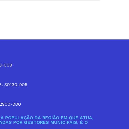
10-008
P.: 30130-905
32900-000
À POPULAÇÃO DA REGIÃO EM QUE ATUA,
DAS POR GESTORES MUNICIPAIS, É O