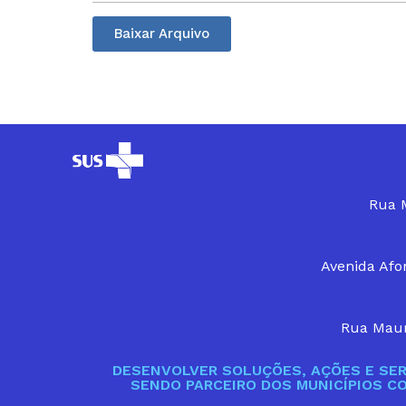
Baixar Arquivo
Rua M
Avenida Afon
Rua Maur
DESENVOLVER SOLUÇÕES, AÇÕES E SER
SENDO PARCEIRO DOS MUNICÍPIOS C