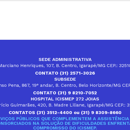
SEDE ADMINISTRATIVA
arciano Henriques, 107, B. Centro, Igarapé/MG CEP.: 325
CONTATO (31) 2571-3026
SUBSEDE
so Pena, 867, 19° andar, B. Centro, Belo Horizonte/MG CE
CONTATO (31) 9 8210-7052
HOSPITAL ICISMEP 272 JOIAS
ício Guimarães, 420, B. Madre Liliane, Igarapé/MG CEP.: 
CONTATOS (31) 3512-4400 ou (31) 9 8309-8660
VIÇOS PÚBLICOS QUE COMPLEMENTEM A ASSISTÊNCIA 
ONSORCIADOS NA SOLUÇÃO DE DIFICULDADES ENFRENTA
COMPROMISSO DO ICISMEP.