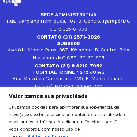
SEDE ADMINISTRATIVA
Rua Marciano Henriques, 107, B. Centro, Igarapé/MG
CEP.: 32510-008
CONTATO (31) 2571-3026
SUBSEDE
Avenida Afonso Pena, 867, 19° andar, B. Centro, Belo
Horizonte/MG CEP.: 30130-905
CONTATO (31) 9 8210-7052
HOSPITAL ICISMEP 272 JOIAS
Rua Maurício Guimarães, 420, B. Madre Liliane,
Igarapé/MG CEP.: 32900-000
CONTATOS (31) 3512-4400 ou (31) 9 8309-8660
Valorizamos sua privacidade
DESENVOLVER SOLUÇÕES, AÇÕES E SERVIÇOS
PÚBLICOS QUE COMPLEMENTEM A ASSISTÊNCIA À
Utilizamos cookies para aprimorar sua experiência de
POPULAÇÃO DA REGIÃO EM QUE ATUA, SENDO
navegação, exibir anúncios ou conteúdo personalizado e
PARCEIRO DOS MUNICÍPIOS CONSORCIADOS NA
SOLUÇÃO DE DIFICULDADES ENFRENTADAS POR
analisar nosso tráfego. Ao clicar em “Aceitar todos”,
GESTORES MUNICIPAIS, É O COMPROMISSO DO
você concorda com nosso uso de
ICISMEP.
cookies.
Política de Cookies