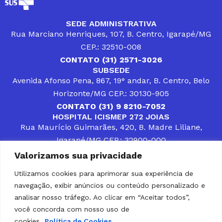
SEDE ADMINISTRATIVA
Rua Marciano Henriques, 107, B. Centro, Igarapé/MG
CEP.: 32510-008
CONTATO (31) 2571-3026
SUBSEDE
Avenida Afonso Pena, 867, 19° andar, B. Centro, Belo
Horizonte/MG CEP.: 30130-905
CONTATO (31) 9 8210-7052
HOSPITAL ICISMEP 272 JOIAS
Rua Maurício Guimarães, 420, B. Madre Liliane,
Igarapé/MG CEP.: 32900-000
CONTATOS (31) 3512-4400 ou (31) 9 8309-8660
Valorizamos sua privacidade
DESENVOLVER SOLUÇÕES, AÇÕES E SERVIÇOS
PÚBLICOS QUE COMPLEMENTEM A ASSISTÊNCIA À
Utilizamos cookies para aprimorar sua experiência de
POPULAÇÃO DA REGIÃO EM QUE ATUA, SENDO
navegação, exibir anúncios ou conteúdo personalizado e
PARCEIRO DOS MUNICÍPIOS CONSORCIADOS NA
SOLUÇÃO DE DIFICULDADES ENFRENTADAS POR
analisar nosso tráfego. Ao clicar em “Aceitar todos”,
GESTORES MUNICIPAIS, É O COMPROMISSO DO
você concorda com nosso uso de
ICISMEP.
cookies.
Política de Cookies