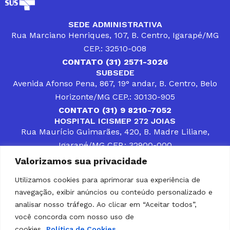
SEDE ADMINISTRATIVA
Rua Marciano Henriques, 107, B. Centro, Igarapé/MG
CEP.: 32510-008
CONTATO (31) 2571-3026
SUBSEDE
Avenida Afonso Pena, 867, 19° andar, B. Centro, Belo
Horizonte/MG CEP.: 30130-905
CONTATO (31) 9 8210-7052
HOSPITAL ICISMEP 272 JOIAS
Rua Maurício Guimarães, 420, B. Madre Liliane,
Igarapé/MG CEP.: 32900-000
CONTATOS (31) 3512-4400 ou (31) 9 8309-8660
Valorizamos sua privacidade
DESENVOLVER SOLUÇÕES, AÇÕES E SERVIÇOS
PÚBLICOS QUE COMPLEMENTEM A ASSISTÊNCIA À
Utilizamos cookies para aprimorar sua experiência de
POPULAÇÃO DA REGIÃO EM QUE ATUA, SENDO
navegação, exibir anúncios ou conteúdo personalizado e
PARCEIRO DOS MUNICÍPIOS CONSORCIADOS NA
SOLUÇÃO DE DIFICULDADES ENFRENTADAS POR
analisar nosso tráfego. Ao clicar em “Aceitar todos”,
GESTORES MUNICIPAIS, É O COMPROMISSO DO
você concorda com nosso uso de
ICISMEP.
cookies.
Política de Cookies