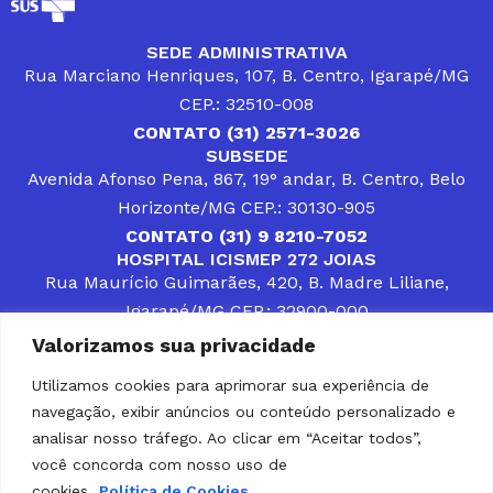
SEDE ADMINISTRATIVA
Rua Marciano Henriques, 107, B. Centro, Igarapé/MG
CEP.: 32510-008
CONTATO (31) 2571-3026
SUBSEDE
Avenida Afonso Pena, 867, 19° andar, B. Centro, Belo
Horizonte/MG CEP.: 30130-905
CONTATO (31) 9 8210-7052
HOSPITAL ICISMEP 272 JOIAS
Rua Maurício Guimarães, 420, B. Madre Liliane,
Igarapé/MG CEP.: 32900-000
CONTATOS (31) 3512-4400 ou (31) 9 8309-8660
Valorizamos sua privacidade
DESENVOLVER SOLUÇÕES, AÇÕES E SERVIÇOS
PÚBLICOS QUE COMPLEMENTEM A ASSISTÊNCIA À
Utilizamos cookies para aprimorar sua experiência de
POPULAÇÃO DA REGIÃO EM QUE ATUA, SENDO
navegação, exibir anúncios ou conteúdo personalizado e
PARCEIRO DOS MUNICÍPIOS CONSORCIADOS NA
SOLUÇÃO DE DIFICULDADES ENFRENTADAS POR
analisar nosso tráfego. Ao clicar em “Aceitar todos”,
GESTORES MUNICIPAIS, É O COMPROMISSO DO
você concorda com nosso uso de
ICISMEP.
cookies.
Política de Cookies