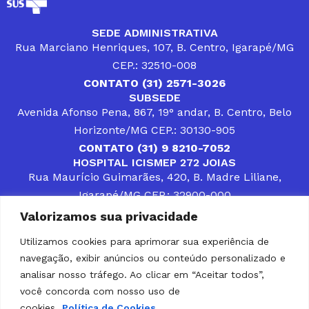
SEDE ADMINISTRATIVA
Rua Marciano Henriques, 107, B. Centro, Igarapé/MG
CEP.: 32510-008
CONTATO (31) 2571-3026
SUBSEDE
Avenida Afonso Pena, 867, 19° andar, B. Centro, Belo
Horizonte/MG CEP.: 30130-905
CONTATO (31) 9 8210-7052
HOSPITAL ICISMEP 272 JOIAS
Rua Maurício Guimarães, 420, B. Madre Liliane,
Igarapé/MG CEP.: 32900-000
CONTATOS (31) 3512-4400 ou (31) 9 8309-8660
Valorizamos sua privacidade
DESENVOLVER SOLUÇÕES, AÇÕES E SERVIÇOS
PÚBLICOS QUE COMPLEMENTEM A ASSISTÊNCIA À
Utilizamos cookies para aprimorar sua experiência de
POPULAÇÃO DA REGIÃO EM QUE ATUA, SENDO
navegação, exibir anúncios ou conteúdo personalizado e
PARCEIRO DOS MUNICÍPIOS CONSORCIADOS NA
SOLUÇÃO DE DIFICULDADES ENFRENTADAS POR
analisar nosso tráfego. Ao clicar em “Aceitar todos”,
GESTORES MUNICIPAIS, É O COMPROMISSO DO
você concorda com nosso uso de
ICISMEP.
cookies.
Política de Cookies