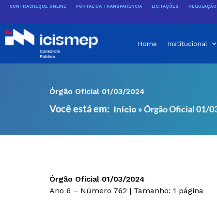
Ir
CONTRACHEQUE ONLINE
PORTAL DA TRANSPARÊNCIA
LICITAÇÕES
REGULAÇÃO 
para
o
conteúdo
Home
Institucional
Órgão Oficial 01/03/2024
Você está em:
»
Órgão Oficial 01/
Início
Órgão Oficial 01/03/2024
Ano 6 – Número 762 | Tamanho: 1 página