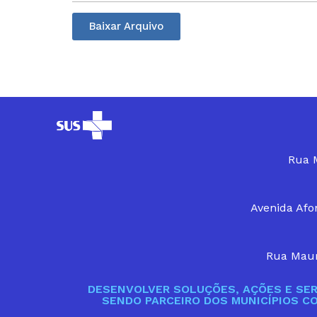
Baixar Arquivo
Rua M
Avenida Afon
Rua Maur
DESENVOLVER SOLUÇÕES, AÇÕES E SER
SENDO PARCEIRO DOS MUNICÍPIOS C