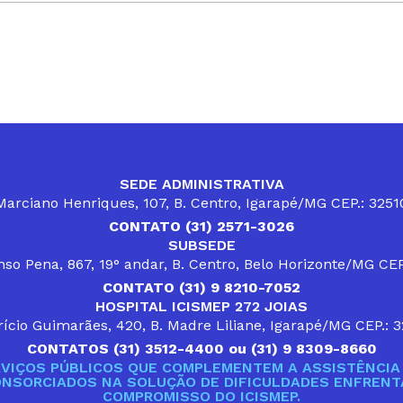
SEDE ADMINISTRATIVA
arciano Henriques, 107, B. Centro, Igarapé/MG CEP.: 325
CONTATO (31) 2571-3026
SUBSEDE
so Pena, 867, 19° andar, B. Centro, Belo Horizonte/MG CE
CONTATO (31) 9 8210-7052
HOSPITAL ICISMEP 272 JOIAS
ício Guimarães, 420, B. Madre Liliane, Igarapé/MG CEP.: 
CONTATOS (31) 3512-4400 ou (31) 9 8309-8660
VIÇOS PÚBLICOS QUE COMPLEMENTEM A ASSISTÊNCIA 
ONSORCIADOS NA SOLUÇÃO DE DIFICULDADES ENFRENTA
COMPROMISSO DO ICISMEP.