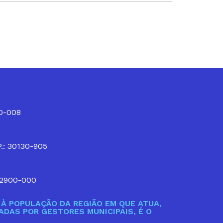
10-008
P.: 30130-905
32900-000
À POPULAÇÃO DA REGIÃO EM QUE ATUA,
DAS POR GESTORES MUNICIPAIS, É O