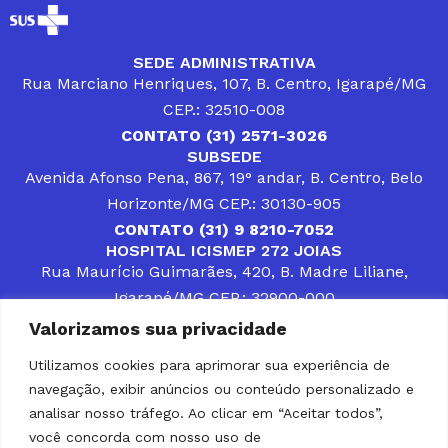
SEDE ADMINISTRATIVA
Rua Marciano Henriques, 107, B. Centro, Igarapé/MG
CEP.: 32510-008
CONTATO (31) 2571-3026
SUBSEDE
Avenida Afonso Pena, 867, 19° andar, B. Centro, Belo
Horizonte/MG CEP.: 30130-905
CONTATO (31) 9 8210-7052
HOSPITAL ICISMEP 272 JOIAS
Rua Maurício Guimarães, 420, B. Madre Liliane,
Igarapé/MG CEP.: 32900-000
CONTATOS (31) 3512-4400 ou (31) 9 8309-8660
Valorizamos sua privacidade
DESENVOLVER SOLUÇÕES, AÇÕES E SERVIÇOS
PÚBLICOS QUE COMPLEMENTEM A ASSISTÊNCIA À
Utilizamos cookies para aprimorar sua experiência de
POPULAÇÃO DA REGIÃO EM QUE ATUA, SENDO
navegação, exibir anúncios ou conteúdo personalizado e
PARCEIRO DOS MUNICÍPIOS CONSORCIADOS NA
SOLUÇÃO DE DIFICULDADES ENFRENTADAS POR
analisar nosso tráfego. Ao clicar em “Aceitar todos”,
GESTORES MUNICIPAIS, É O COMPROMISSO DO
você concorda com nosso uso de
ICISMEP.