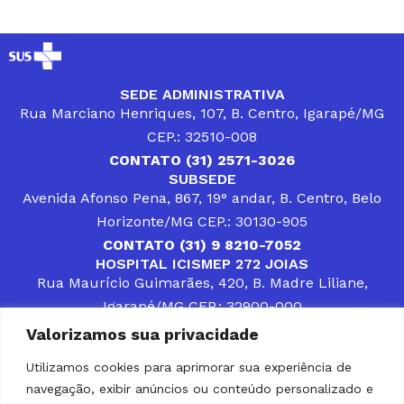
SEDE ADMINISTRATIVA
Rua Marciano Henriques, 107, B. Centro, Igarapé/MG
CEP.: 32510-008
CONTATO (31) 2571-3026
SUBSEDE
Avenida Afonso Pena, 867, 19° andar, B. Centro, Belo
Horizonte/MG CEP.: 30130-905
CONTATO (31) 9 8210-7052
HOSPITAL ICISMEP 272 JOIAS
Rua Maurício Guimarães, 420, B. Madre Liliane,
Igarapé/MG CEP.: 32900-000
CONTATOS (31) 3512-4400 ou (31) 9 8309-8660
Valorizamos sua privacidade
DESENVOLVER SOLUÇÕES, AÇÕES E SERVIÇOS
PÚBLICOS QUE COMPLEMENTEM A ASSISTÊNCIA À
Utilizamos cookies para aprimorar sua experiência de
POPULAÇÃO DA REGIÃO EM QUE ATUA, SENDO
navegação, exibir anúncios ou conteúdo personalizado e
PARCEIRO DOS MUNICÍPIOS CONSORCIADOS NA