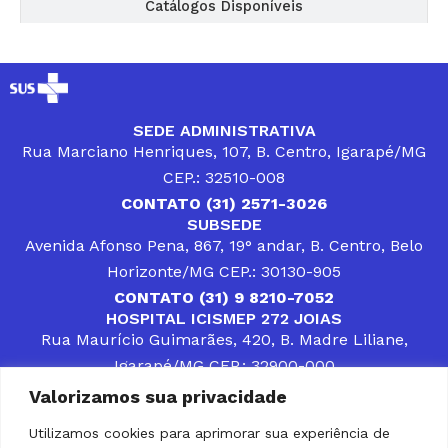
Catálogos Disponíveis
SEDE ADMINISTRATIVA
Rua Marciano Henriques, 107, B. Centro, Igarapé/MG
CEP.: 32510-008
CONTATO (31) 2571-3026
SUBSEDE
Avenida Afonso Pena, 867, 19° andar, B. Centro, Belo
Horizonte/MG CEP.: 30130-905
CONTATO (31) 9 8210-7052
HOSPITAL ICISMEP 272 JOIAS
Rua Maurício Guimarães, 420, B. Madre Liliane,
Igarapé/MG CEP.: 32900-000
CONTATOS (31) 3512-4400 ou (31) 9 8309-8660
Valorizamos sua privacidade
DESENVOLVER SOLUÇÕES, AÇÕES E SERVIÇOS
PÚBLICOS QUE COMPLEMENTEM A ASSISTÊNCIA À
Utilizamos cookies para aprimorar sua experiência de
POPULAÇÃO DA REGIÃO EM QUE ATUA, SENDO