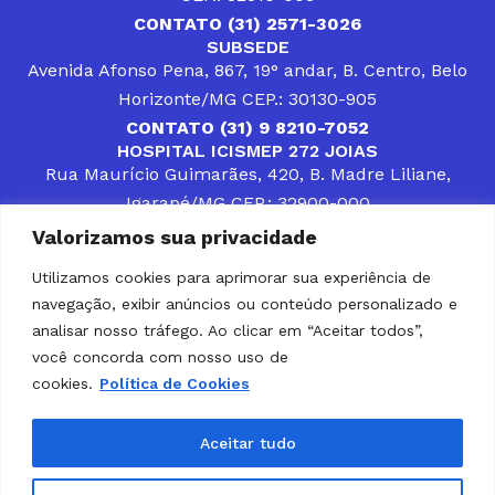
CONTATO (31) 2571-3026
SUBSEDE
Avenida Afonso Pena, 867, 19° andar, B. Centro, Belo
Horizonte/MG CEP.: 30130-905
CONTATO (31) 9 8210-7052
HOSPITAL ICISMEP 272 JOIAS
Rua Maurício Guimarães, 420, B. Madre Liliane,
Igarapé/MG CEP.: 32900-000
CONTATOS (31) 3512-4400 ou (31) 9 8309-8660
Valorizamos sua privacidade
DESENVOLVER SOLUÇÕES, AÇÕES E SERVIÇOS
PÚBLICOS QUE COMPLEMENTEM A ASSISTÊNCIA À
Utilizamos cookies para aprimorar sua experiência de
POPULAÇÃO DA REGIÃO EM QUE ATUA, SENDO
navegação, exibir anúncios ou conteúdo personalizado e
PARCEIRO DOS MUNICÍPIOS CONSORCIADOS NA
SOLUÇÃO DE DIFICULDADES ENFRENTADAS POR
analisar nosso tráfego. Ao clicar em “Aceitar todos”,
GESTORES MUNICIPAIS, É O COMPROMISSO DO
você concorda com nosso uso de
ICISMEP.
cookies.
Política de Cookies
Home
Institucional
Municípios
Soluções ICISMEP
Tabelas
Diário Oficial
Portal das Parcerias
Aceitar tudo
Portal da Integridade
LGPD