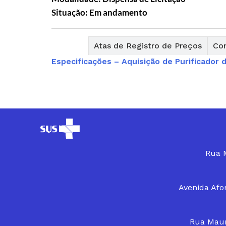
Situação: Em andamento
Editais
Atas de Registro de Preços
Con
Especificações – Aquisição de Purificador 
Rua M
Avenida Afon
Rua Maur