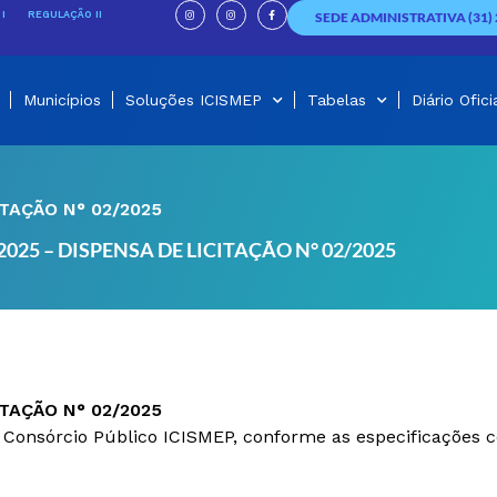
I
I
F
n
n
a
I
REGULAÇÃO II
SEDE ADMINISTRATIVA (31) 
s
s
c
t
t
e
a
a
b
g
g
o
r
r
o
a
a
k
m
m
-
f
Municípios
Soluções ICISMEP
Tabelas
Diário Ofici
ITAÇÃO N° 02/2025
025 – DISPENSA DE LICITAÇÃO N° 02/2025
ITAÇÃO N° 02/2025
Consórcio Público ICISMEP, conforme as especificações c