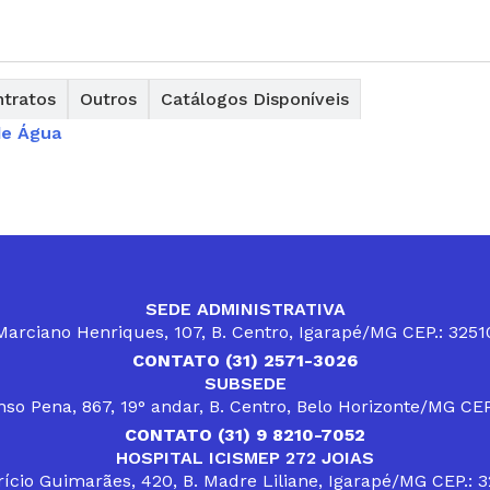
tratos
Outros
Catálogos Disponíveis
de Água
SEDE ADMINISTRATIVA
arciano Henriques, 107, B. Centro, Igarapé/MG CEP.: 325
CONTATO (31) 2571-3026
SUBSEDE
so Pena, 867, 19° andar, B. Centro, Belo Horizonte/MG CE
CONTATO (31) 9 8210-7052
HOSPITAL ICISMEP 272 JOIAS
ício Guimarães, 420, B. Madre Liliane, Igarapé/MG CEP.: 