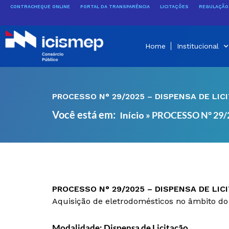
Ir
CONTRACHEQUE ONLINE
PORTAL DA TRANSPARÊNCIA
LICITAÇÕES
REGULAÇÃO 
para
o
conteúdo
Home
Institucional
PROCESSO N° 29/2025 – DISPENSA DE LIC
Você está em:
»
PROCESSO N° 29/2
Início
PROCESSO N° 29/2025 – DISPENSA DE LIC
Aquisição de eletrodomésticos no âmbito do 
Modalidade: Dispensa de Licitação