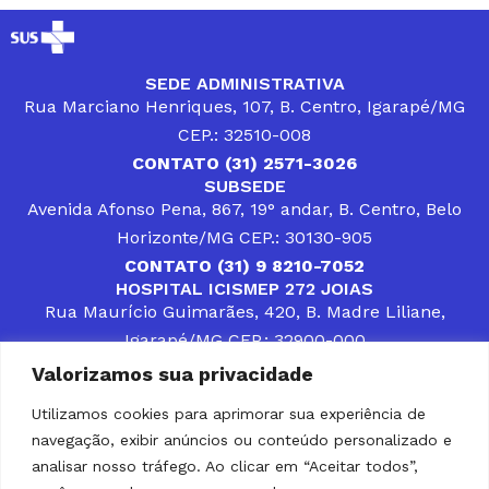
SEDE ADMINISTRATIVA
Rua Marciano Henriques, 107, B. Centro, Igarapé/MG
CEP.: 32510-008
CONTATO (31) 2571-3026
SUBSEDE
Avenida Afonso Pena, 867, 19° andar, B. Centro, Belo
Horizonte/MG CEP.: 30130-905
CONTATO (31) 9 8210-7052
HOSPITAL ICISMEP 272 JOIAS
Rua Maurício Guimarães, 420, B. Madre Liliane,
Igarapé/MG CEP.: 32900-000
CONTATOS (31) 3512-4400 ou (31) 9 8309-8660
Valorizamos sua privacidade
DESENVOLVER SOLUÇÕES, AÇÕES E SERVIÇOS
PÚBLICOS QUE COMPLEMENTEM A ASSISTÊNCIA À
Utilizamos cookies para aprimorar sua experiência de
POPULAÇÃO DA REGIÃO EM QUE ATUA, SENDO
navegação, exibir anúncios ou conteúdo personalizado e
PARCEIRO DOS MUNICÍPIOS CONSORCIADOS NA
SOLUÇÃO DE DIFICULDADES ENFRENTADAS POR
analisar nosso tráfego. Ao clicar em “Aceitar todos”,
GESTORES MUNICIPAIS, É O COMPROMISSO DO