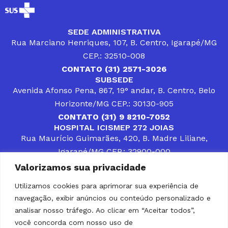
SEDE ADMINISTRATIVA
Rua Marciano Henriques, 107, B. Centro, Igarapé/MG
CEP.: 32510-008
CONTATO (31) 2571-3026
SUBSEDE
Avenida Afonso Pena, 867, 19° andar, B. Centro, Belo
Horizonte/MG CEP.: 30130-905
CONTATO (31) 9 8210-7052
HOSPITAL ICISMEP 272 JOIAS
Rua Maurício Guimarães, 420, B. Madre Liliane,
Igarapé/MG CEP.: 32900-000
CONTATOS (31) 3512-4400 ou (31) 9 8309-8660
Valorizamos sua privacidade
DESENVOLVER SOLUÇÕES, AÇÕES E SERVIÇOS
PÚBLICOS QUE COMPLEMENTEM A ASSISTÊNCIA À
Utilizamos cookies para aprimorar sua experiência de
POPULAÇÃO DA REGIÃO EM QUE ATUA, SENDO
navegação, exibir anúncios ou conteúdo personalizado e
PARCEIRO DOS MUNICÍPIOS CONSORCIADOS NA
SOLUÇÃO DE DIFICULDADES ENFRENTADAS POR
analisar nosso tráfego. Ao clicar em “Aceitar todos”,
GESTORES MUNICIPAIS, É O COMPROMISSO DO
você concorda com nosso uso de
ICISMEP.