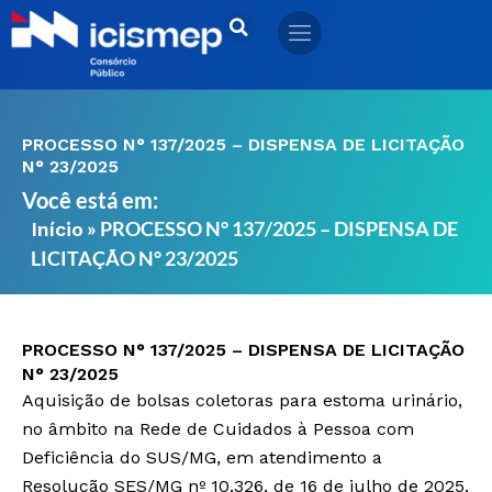
Ir
para
o
conteúdo
PROCESSO N° 137/2025 – DISPENSA DE LICITAÇÃO
N° 23/2025
Você está em:
»
PROCESSO N° 137/2025 – DISPENSA DE
Início
LICITAÇÃO N° 23/2025
PROCESSO N° 137/2025 – DISPENSA DE LICITAÇÃO
N° 23/2025
Aquisição de bolsas coletoras para estoma urinário,
no âmbito na Rede de Cuidados à Pessoa com
Deficiência do SUS/MG, em atendimento a
Resolução SES/MG nº 10.326, de 16 de julho de 2025.