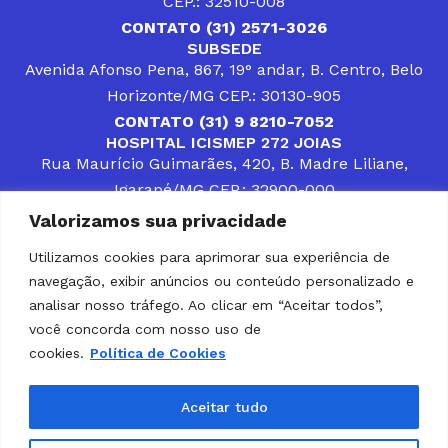
CEP.: 32510-008
CONTATO (31) 2571-3026
SUBSEDE
Avenida Afonso Pena, 867, 19° andar, B. Centro, Belo
Horizonte/MG CEP.: 30130-905
CONTATO (31) 9 8210-7052
HOSPITAL ICISMEP 272 JOIAS
Rua Maurício Guimarães, 420, B. Madre Liliane,
Igarapé/MG CEP.: 32900-000
CONTATOS (31) 3512-4400 ou (31) 9 8309-8660
Valorizamos sua privacidade
DESENVOLVER SOLUÇÕES, AÇÕES E SERVIÇOS
PÚBLICOS QUE COMPLEMENTEM A ASSISTÊNCIA À
Utilizamos cookies para aprimorar sua experiência de
POPULAÇÃO DA REGIÃO EM QUE ATUA, SENDO
navegação, exibir anúncios ou conteúdo personalizado e
PARCEIRO DOS MUNICÍPIOS CONSORCIADOS NA
SOLUÇÃO DE DIFICULDADES ENFRENTADAS POR
analisar nosso tráfego. Ao clicar em “Aceitar todos”,
GESTORES MUNICIPAIS, É O COMPROMISSO DO
você concorda com nosso uso de
ICISMEP.
cookies.
Política de Cookies
Home
Institucional
Municípios
Soluções ICISMEP
Tabelas
Diário Oficial
Portal das Parcerias
Aceitar tudo
Portal da Integridade
LGPD