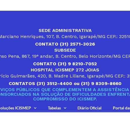
SEDE ADMINISTRATIVA
arciano Henriques, 107, B. Centro, Igarapé/MG CEP.: 325
CONTATO (31) 2571-3026
SUBSEDE
so Pena, 867, 19° andar, B. Centro, Belo Horizonte/MG CE
CONTATO (31) 9 8210-7052
HOSPITAL ICISMEP 272 JOIAS
ício Guimarães, 420, B. Madre Liliane, Igarapé/MG CEP.: 
CONTATOS (31) 3512-4400 ou (31) 9 8309-8660
VIÇOS PÚBLICOS QUE COMPLEMENTEM A ASSISTÊNCIA 
ONSORCIADOS NA SOLUÇÃO DE DIFICULDADES ENFRENTA
COMPROMISSO DO ICISMEP.
oluções ICISMEP
Tabelas
Diário Oficial
Portal da