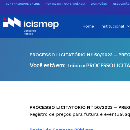
Ir
CONTRACHEQUE ONLINE
PORTAL DA TRANSPARÊNCIA
LICITAÇÕES
REGULAÇÃO 
para
o
conteúdo
Home
Institucional
PROCESSO LICITATÓRIO Nº 50/2023 – PRE
Você está em:
»
PROCESSO LICITA
Início
PROCESSO LICITATÓRIO Nº 50/2023 – PRE
Registro de preços para futura e eventual a
Portal de Compras Públicas