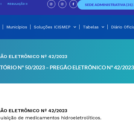
I
I
F
n
n
a
I
REGULAÇÃO II
SEDE ADMINISTRATIVA (31) 
s
s
c
t
t
e
a
a
b
g
g
o
r
r
o
a
a
k
m
m
-
f
Municípios
Soluções ICISMEP
Tabelas
Diário Ofici
GÃO ELETRÔNICO Nº 42/2023
TÓRIO Nº 50/2023 – PREGÃO ELETRÔNICO Nº 42/2023
GÃO ELETRÔNICO Nº 42/2023
quisição de medicamentos hidroeletrolíticos.