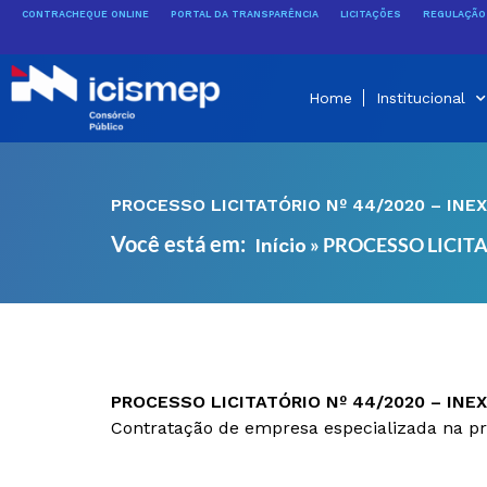
Ir
CONTRACHEQUE ONLINE
PORTAL DA TRANSPARÊNCIA
LICITAÇÕES
REGULAÇÃO 
para
o
conteúdo
Home
Institucional
PROCESSO LICITATÓRIO Nº 44/2020 – INEX
Você está em:
»
PROCESSO LICITAT
Início
PROCESSO LICITATÓRIO Nº 44/2020 – INEX
Contratação de empresa especializada na pre