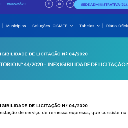
I
I
F
n
n
a
I
REGULAÇÃO II
SEDE ADMINISTRATIVA (31) 
s
s
c
t
t
e
a
a
b
g
g
o
r
r
o
a
a
k
m
m
-
f
Municípios
Soluções ICISMEP
Tabelas
Diário Ofici
IGIBILIDADE DE LICITAÇÃO Nº 04/2020
ÓRIO Nº 44/2020 – INEXIGIBILIDADE DE LICITAÇÃO 
IGIBILIDADE DE LICITAÇÃO Nº 04/2020
stação de serviço de remessa expressa, que consiste no r