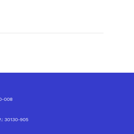
10-008
P.: 30130-905