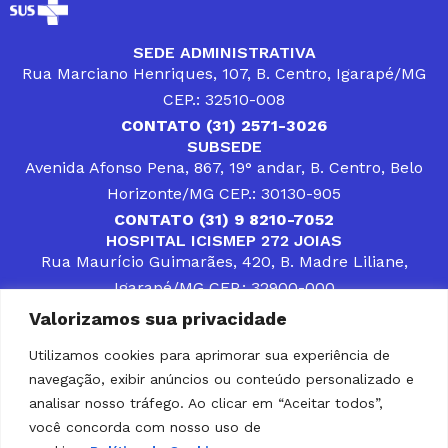
SEDE ADMINISTRATIVA
Rua Marciano Henriques, 107, B. Centro, Igarapé/MG
CEP.: 32510-008
CONTATO (31) 2571-3026
SUBSEDE
Avenida Afonso Pena, 867, 19° andar, B. Centro, Belo
Horizonte/MG CEP.: 30130-905
CONTATO (31) 9 8210-7052
HOSPITAL ICISMEP 272 JOIAS
Rua Maurício Guimarães, 420, B. Madre Liliane,
Igarapé/MG CEP.: 32900-000
CONTATOS (31) 3512-4400 ou (31) 9 8309-8660
Valorizamos sua privacidade
DESENVOLVER SOLUÇÕES, AÇÕES E SERVIÇOS
PÚBLICOS QUE COMPLEMENTEM A ASSISTÊNCIA À
Utilizamos cookies para aprimorar sua experiência de
POPULAÇÃO DA REGIÃO EM QUE ATUA, SENDO
navegação, exibir anúncios ou conteúdo personalizado e
PARCEIRO DOS MUNICÍPIOS CONSORCIADOS NA
SOLUÇÃO DE DIFICULDADES ENFRENTADAS POR
analisar nosso tráfego. Ao clicar em “Aceitar todos”,
GESTORES MUNICIPAIS, É O COMPROMISSO DO
você concorda com nosso uso de
ICISMEP.