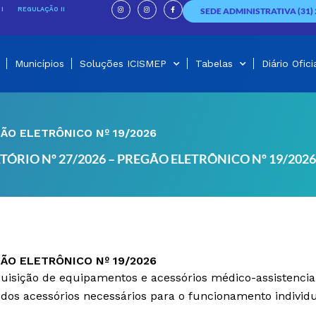
I
I
F
n
n
a
I
REGULAÇÃO II
SEDE ADMINISTRATIVA (31) 
s
s
c
t
t
e
a
a
b
g
g
o
r
r
o
a
a
k
m
m
-
f
Municípios
Soluções ICISMEP
Tabelas
Diário Ofici
GÃO ELETRÔNICO Nº 19/2026
TÓRIO Nº 27/2026 – PREGÃO ELETRÔNICO Nº 19/2026
GÃO ELETRÔNICO Nº 19/2026
quisição de equipamentos e acessórios médico-assistenciai
dos acessórios necessários para o funcionamento individu