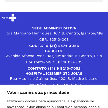
SEDE ADMINISTRATIVA
Rua Marciano Henriques, 107, B. Centro, Igarapé/MG
CEP.: 32510-008
CONTATO (31) 2571-3026
SUBSEDE
Avenida Afonso Pena, 867, 19° andar, B. Centro, Belo
Horizonte/MG CEP.: 30130-905
CONTATO (31) 9 8210-7052
HOSPITAL ICISMEP 272 JOIAS
Rua Maurício Guimarães, 420, B. Madre Liliane,
Igarapé/MG CEP.: 32900-000
CONTATOS (31) 3512-4400 ou (31) 9 8309-8660
Valorizamos sua privacidade
DESENVOLVER SOLUÇÕES, AÇÕES E SERVIÇOS
PÚBLICOS QUE COMPLEMENTEM A ASSISTÊNCIA À
Utilizamos cookies para aprimorar sua experiência de
POPULAÇÃO DA REGIÃO EM QUE ATUA, SENDO
navegação, exibir anúncios ou conteúdo personalizado e
PARCEIRO DOS MUNICÍPIOS CONSORCIADOS NA