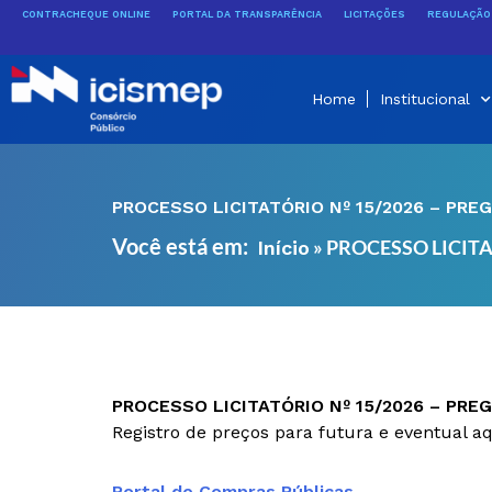
Ir
CONTRACHEQUE ONLINE
PORTAL DA TRANSPARÊNCIA
LICITAÇÕES
REGULAÇÃO 
para
o
conteúdo
Home
Institucional
PROCESSO LICITATÓRIO Nº 15/2026 – PREG
Você está em:
»
PROCESSO LICITA
Início
PROCESSO LICITATÓRIO Nº 15/2026 – PREG
Registro de preços para futura e eventual aq
Portal de Compras Públicas