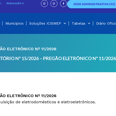
I
I
F
n
n
a
I
REGULAÇÃO II
SEDE ADMINISTRATIVA (31) 
s
s
c
t
t
e
a
a
b
g
g
o
r
r
o
a
a
k
m
m
-
f
Municípios
Soluções ICISMEP
Tabelas
Diário Ofici
ÃO ELETRÔNICO Nº 11/2026
TÓRIO Nº 15/2026 – PREGÃO ELETRÔNICO Nº 11/2026
ÃO ELETRÔNICO Nº 11/2026
uisição de eletrodomésticos e eletroeletrônicos.