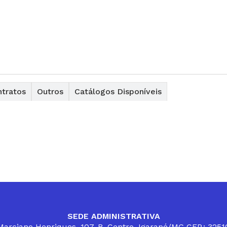
tratos
Outros
Catálogos Disponíveis
SEDE ADMINISTRATIVA
arciano Henriques, 107, B. Centro, Igarapé/MG CEP.: 325