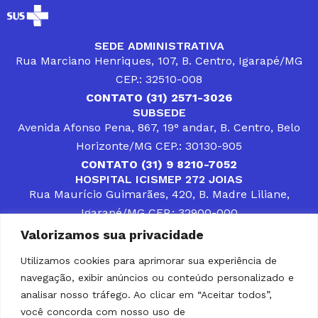
SEDE ADMINISTRATIVA
Rua Marciano Henriques, 107, B. Centro, Igarapé/MG
CEP.: 32510-008
CONTATO (31) 2571-3026
SUBSEDE
Avenida Afonso Pena, 867, 19° andar, B. Centro, Belo
Horizonte/MG CEP.: 30130-905
CONTATO (31) 9 8210-7052
HOSPITAL ICISMEP 272 JOIAS
Rua Maurício Guimarães, 420, B. Madre Liliane,
Igarapé/MG CEP.: 32900-000
CONTATOS (31) 3512-4400 ou (31) 9 8309-8660
Valorizamos sua privacidade
DESENVOLVER SOLUÇÕES, AÇÕES E SERVIÇOS
PÚBLICOS QUE COMPLEMENTEM A ASSISTÊNCIA À
Utilizamos cookies para aprimorar sua experiência de
POPULAÇÃO DA REGIÃO EM QUE ATUA, SENDO
navegação, exibir anúncios ou conteúdo personalizado e
PARCEIRO DOS MUNICÍPIOS CONSORCIADOS NA
SOLUÇÃO DE DIFICULDADES ENFRENTADAS POR
analisar nosso tráfego. Ao clicar em “Aceitar todos”,
GESTORES MUNICIPAIS, É O COMPROMISSO DO
você concorda com nosso uso de
ICISMEP.