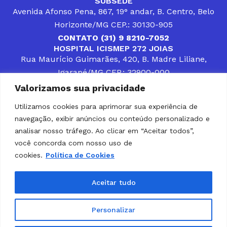
SUBSEDE
Avenida Afonso Pena, 867, 19° andar, B. Centro, Belo
Horizonte/MG CEP.: 30130-905
CONTATO (31) 9 8210-7052
HOSPITAL ICISMEP 272 JOIAS
Rua Maurício Guimarães, 420, B. Madre Liliane,
Igarapé/MG CEP.: 32900-000
CONTATOS (31) 3512-4400 ou (31) 9 8309-8660
Valorizamos sua privacidade
DESENVOLVER SOLUÇÕES, AÇÕES E SERVIÇOS
PÚBLICOS QUE COMPLEMENTEM A ASSISTÊNCIA À
Utilizamos cookies para aprimorar sua experiência de
POPULAÇÃO DA REGIÃO EM QUE ATUA, SENDO
navegação, exibir anúncios ou conteúdo personalizado e
PARCEIRO DOS MUNICÍPIOS CONSORCIADOS NA
SOLUÇÃO DE DIFICULDADES ENFRENTADAS POR
analisar nosso tráfego. Ao clicar em “Aceitar todos”,
GESTORES MUNICIPAIS, É O COMPROMISSO DO
você concorda com nosso uso de
ICISMEP.
cookies.
Política de Cookies
Home
Institucional
Municípios
Soluções ICISMEP
Tabelas
Diário Oficial
Portal das Parcerias
Aceitar tudo
Portal da Integridade
LGPD
Personalizar