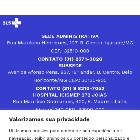
SEDE ADMINISTRATIVA
Rua Marciano Henriques, 107, B. Centro, Igarapé/MG
CEP.: 32510-008
CONTATO (31) 2571-3026
SUBSEDE
Avenida Afonso Pena, 867, 19° andar, B. Centro, Belo
Horizonte/MG CEP.: 30130-905
CONTATO (31) 9 8210-7052
HOSPITAL ICISMEP 272 JOIAS
Rua Maurício Guimarães, 420, B. Madre Liliane,
Igarapé/MG CEP.: 32900-000
CONTATOS (31) 3512-4400 ou (31) 9 8309-8660
Valorizamos sua privacidade
DESENVOLVER SOLUÇÕES, AÇÕES E SERVIÇOS
PÚBLICOS QUE COMPLEMENTEM A ASSISTÊNCIA À
Utilizamos cookies para aprimorar sua experiência de
POPULAÇÃO DA REGIÃO EM QUE ATUA, SENDO
navegação, exibir anúncios ou conteúdo personalizado e
PARCEIRO DOS MUNICÍPIOS CONSORCIADOS NA