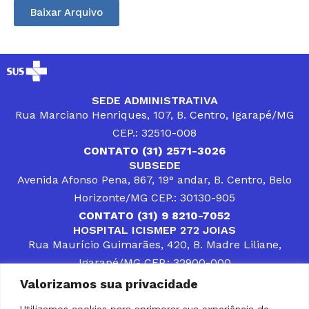
Baixar Arquivo
SEDE ADMINISTRATIVA
Rua Marciano Henriques, 107, B. Centro, Igarapé/MG
CEP.: 32510-008
CONTATO (31) 2571-3026
SUBSEDE
Avenida Afonso Pena, 867, 19° andar, B. Centro, Belo
Horizonte/MG CEP.: 30130-905
CONTATO (31) 9 8210-7052
HOSPITAL ICISMEP 272 JOIAS
Rua Maurício Guimarães, 420, B. Madre Liliane,
Igarapé/MG CEP.: 32900-000
CONTATOS (31) 3512-4400 ou (31) 9 8309-8660
Valorizamos sua privacidade
DESENVOLVER SOLUÇÕES, AÇÕES E SERVIÇOS
PÚBLICOS QUE COMPLEMENTEM A ASSISTÊNCIA À
Utilizamos cookies para aprimorar sua experiência de